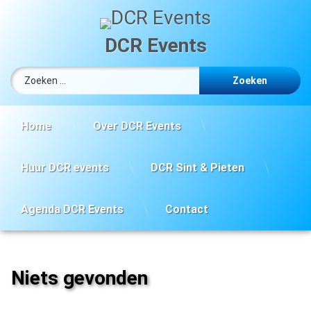
Ga
naar
de
DCR Events
inhoud
Zoeken naar:
Home
Over DCR Events
Huur DCR events
DCR Sint & Pieten
Agenda DCR Events
Contact
Niets gevonden