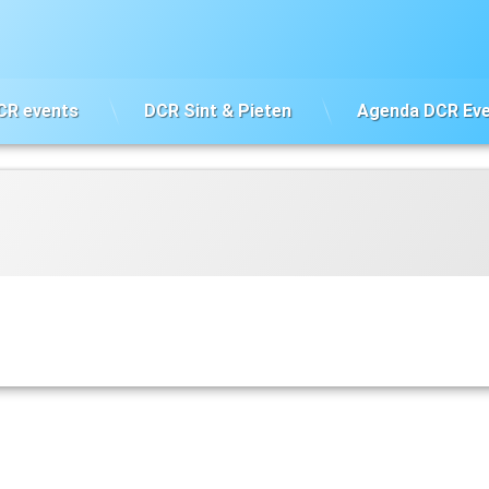
CR events
DCR Sint & Pieten
Agenda DCR Ev