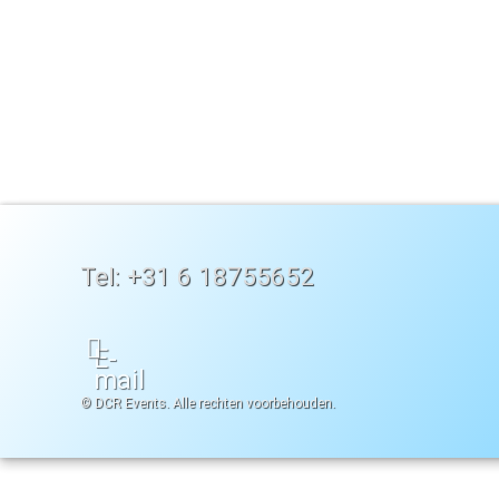
Tel:
+31 6 18755652
E-
mail
© DCR Events. Alle rechten voorbehouden.